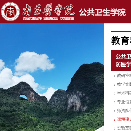
教育
公共
防医
教研室
教学实
学术科
专业设
师资队
课程建
实验室